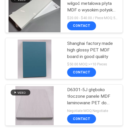
wilgoć metalowa płyta
MDF o wysokim połysku
31
730 kg / CBM
$20.00 - $40.00 / Piece MOQ:50 Piece/Pieces
CONTACT
Płyta MDF UV
Shanghai factory made
high glossy PET MDF
board in good quality
$50.00 MOQ:>=10 Pieces
CONTACT
9
Płyty MDF z drewna
D6301-5J głęboko
tłoczone panele MDF
ziarnistego
laminowane PET do
szafy
Negotiate MOQ:Negotiate
CONTACT