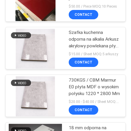
kuchennych
$50.00 / Piece MOQ:10 Pieces
PRIVACY
CONTACT
10
POLICY
Lekka płyta
Szafka kuchenna
odporna na alkalia Arkusz
warstwowa
akrylowy powlekana płyta
Mdf 1220x2440 × 18Mm
$15.00 / Sheet MOQ:5 arkuszy
CONTACT
730KGS / CBM Marmur
6
E0 płyta MDF o wysokim
połysku 1220 * 2800 Mm
Płyta HPL
$20.00 - $40.00 / Sheet MOQ:50 Sheet/Sheets
CONTACT
18 mm odporna na