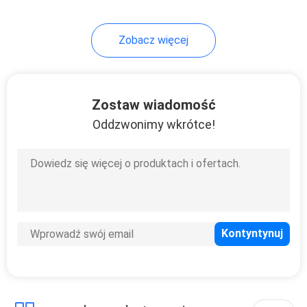
10
Zobacz więcej
Płyta MDF
laminowana PVC
Zostaw wiadomość
Oddzwonimy wkrótce!
11
Panele ścienne MDF