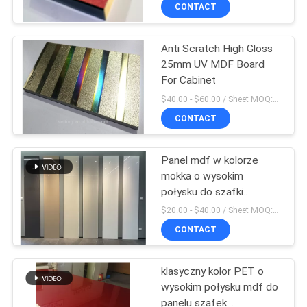
SKONTAKTUJ
CONTACT
SIĘ
Anti Scratch High Gloss
Z
20
25mm UV MDF Board
NAMI
For Cabinet
Panele MDF o
$40.00 - $60.00 / Sheet MOQ:50 Sheet/Sheets
wysokim połysku
AKTUALNOŚCI
CONTACT
Panel mdf w kolorze
SPRAWY
mokka o wysokim
połysku do szafki
14
POPROSIĆ
kuchennej
$20.00 - $40.00 / Sheet MOQ:50 Sheet/Sheets
Teksturowane
O
CONTACT
WYCENĘ
panele MDF
klasyczny kolor PET o
wysokim połysku mdf do
SITEMAP
panelu szafek