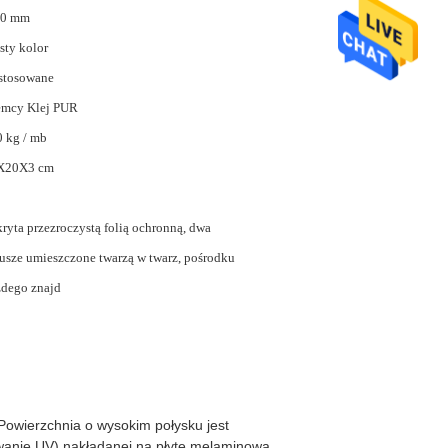
30 mm
sty kolor
stosowane
emcy Klej PUR
 kg / mb
X20X3 cm
ryta przezroczystą folią ochronną, dwa
usze umieszczone twarzą w twarz, pośrodku
dego znajd
Powierzchnia o wysokim połysku jest
owanie UV) nakładanej na płytę melaminową