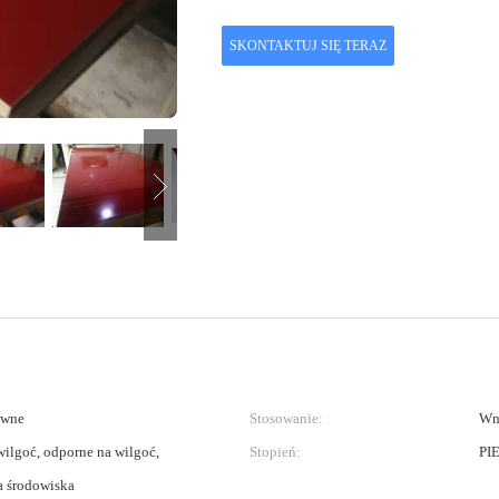
SKONTAKTUJ SIĘ TERAZ
ewne
Stosowanie:
Wn
ilgoć, odporne na wilgoć,
Stopień:
PI
a środowiska