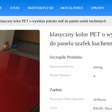
Y
O NAS
SKONTAKTUJ SIĘ Z NAMI
AKTUALNOŚCI
SPRAWY
klasyczny kolor PET o wysokim połysku mdf do panelu szafek kuchennych
klasyczny kolor PET o w
do panelu szafek kuchen
Szczegóły Produktu:
Nazwa handlowa:
setting
Model Number:
st
Zapłata:
Minimum Order Quantity:
10 Pieces
Cena:
$50.00 / Piec