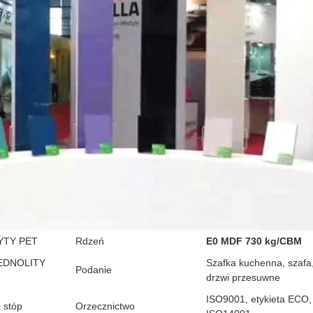
YTY PET
Rdzeń
E0 MDF 730 kg/CBM
EDNOLITY
Szafka kuchenna, szafa
Podanie
drzwi przesuwne
ISO9001, etykieta ECO,
 stóp
Orzecznictwo