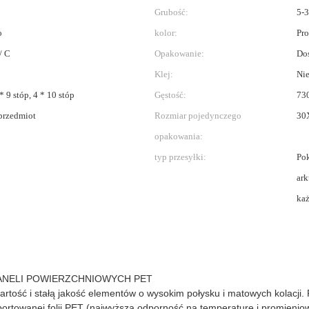
Grubość:
5-
o
kolor:
Pro
/ C
Opakowanie:
Do
Klej:
Ni
 * 9 stóp, 4 * 10 stóp
Gęstość:
730
przedmiot
Rozmiar pojedynczego
30
opakowania:
typ przesyłki:
Pok
ark
każ
NELI POWIERZCHNIOWYCH PET
ść i stałą jakość elementów o wysokim połysku i matowych kolacji. 
mportowanej folii PET (najwyższa odporność na temperaturę i promieni