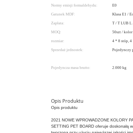
Normy emisji formaldehydu:
E0
Gatunek MDF:
Klasa E1 / E
Zapłata:
T / T LUB L 
MOQ:
50szt / kolor
rozmiar:
4 * 8 stóp, 4
Sprzedaż jednostek:
Pojedynczy 
Pojedyncza masa brutto:
2.000 kg
Opis Produktu
Opis produktu
2021 NOWE WPROWADZONE KOLORY PA
SETTING PET BOARD oferuje doskonałą warto
tworzona przy użyciu najwyższej jakości i