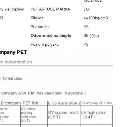
ISO14001
y klej topliwy
PET ARKUSZ MARKA
LG
M3
Siła łez
>=100kg/cm3
Przetarcie
2A
Odporność na ciepło
8B (70c)
Poziom połysku
<5