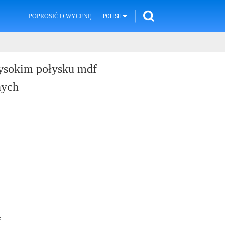
POPROSIĆ O WYCENĘ
POLISH
ysokim połysku mdf
nych
e