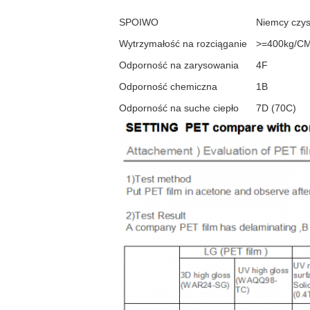
SPOIWO
Niemcy czyst
Wytrzymałość na rozciąganie
>=400kg/C
Odporność na zarysowania
4F
Odporność chemiczna
1B
Odporność na suche ciepło
7D (70C)