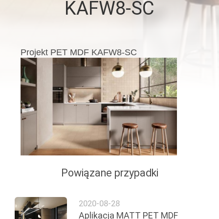
KAFW8-SC
SKONTAKTUJ
SIĘ
Z
Projekt PET MDF KAFW8-SC
NAMI
AKTUALNOŚCI
SPRAWY
POPROSIĆ
O
Powiązane przypadki
WYCENĘ
2020-08-28
SITEMAP
Aplikacja MATT PET MDF