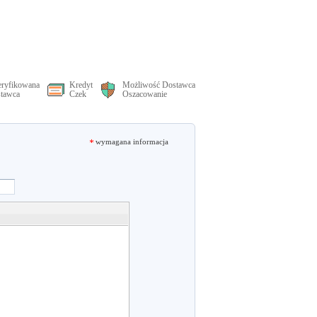
ryfikowana
Kredyt
Możliwość Dostawca
tawca
Czek
Oszacowanie
wymagana informacja