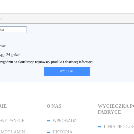
rs.
 max.
ągu 24 godzin.
godniu na aktualizacje najnowszy produkt i dostawcą informacji.
RIE
O NAS
WYCIECZKA P
FABRYCE
AKRYLOWE PANELE MDF O WYSOKIM POŁYSKU
WPROWADZENIE
LINIA PRODUK
PANELE MDF LAMINOWANE PET
HISTORIA