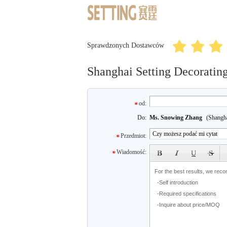
Sprawdzonych Dostawców
Shanghai Setting Decorating
od:
Do:
Ms. Snowing Zhang
(Shangha
Przedmiot:
subject
Wiadomość: