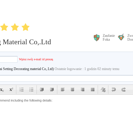
Zaufanie
Zwe
Foka
Dos
 Material Co,.Ltd
email
Wpisz swój e-mail id proszę.
i Setting Decorating material Co,.Ltd)
Ostatnie logowanie : 1 godzin 02 minuty temu