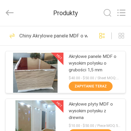
2026
Shanghai
Setting
Produkty
Decorating
material
Co,.Ltd.
All
DOM
Rights
142
Reserved.
Chiny Akrylowe panele MDF o wysokim połysku
Akrylowe panele
PRODUKTY
MDF o wysokim
HOT
Akrylowe panele MDF o
wysokim połysku o
połysku
O
grubości 1,5 mm
NAS
$40.00 - $50.00 / Sheet MOQ:50 arkuszy / arkuszy
ZAPYTANIE TERAZ
24
WYCIECZKA
Panele MDF
HOT
Akrylowe płyty MDF o
PO
wysokim połysku z
FABRYCE
laminowane PET
drewna
$10.00 - $50.00 / Piece MOQ:50 sztuk / sztuk