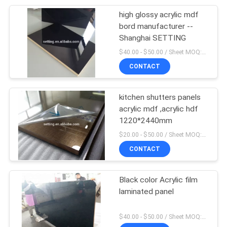
high glossy acrylic mdf
10
bord manufacturer --
Płyta MDF
Shanghai SETTING
$40.00 - $50.00 / Sheet MOQ:50 Sheet/Sheets
laminowana PVC
CONTACT
kitchen shutters panels
acrylic mdf ,acrylic hdf
1220*2440mm
11
$20.00 - $50.00 / Sheet MOQ:50 Sheet/Sheets
CONTACT
Panele ścienne MDF
Black color Acrylic film
laminated panel
$40.00 - $50.00 / Sheet MOQ:50 Sheet/Sheets