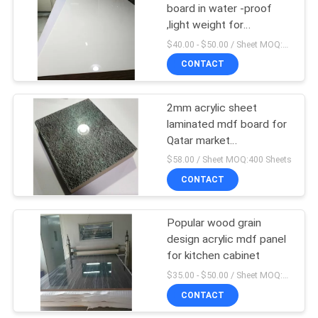
board in water -proof
,light weight for
31
wardrobe ,sliding doors
$40.00 - $50.00 / Sheet MOQ:50 Sheet/Sheets
CONTACT
Płyta MDF UV
2mm acrylic sheet
laminated mdf board for
Qatar market
,1220*2440*18mm
$58.00 / Sheet MOQ:400 Sheets
Acrylic mdf
CONTACT
9
Płyty MDF z drewna
Popular wood grain
design acrylic mdf panel
ziarnistego
for kitchen cabinet
$35.00 - $50.00 / Sheet MOQ:50 Sheet/Sheets
CONTACT