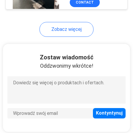
CONTACT
32
Panele MDF
laminowane
Zobacz więcej
matowe PET
Zostaw wiadomość
Oddzwonimy wkrótce!
4
Panele MDF
laminowane
metalem
szczotkowanym
PET