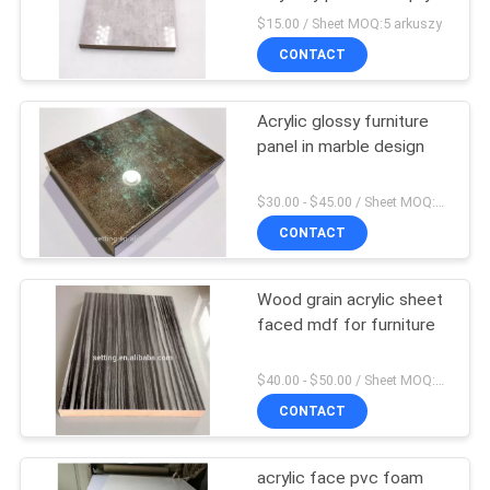
Mdf 1220x2440 × 18Mm
$15.00 / Sheet MOQ:5 arkuszy
PRIVACY
CONTACT
10
POLICY
Lekka płyta
Acrylic glossy furniture
panel in marble design
warstwowa
$30.00 - $45.00 / Sheet MOQ:50 Sheet/Sheets
CONTACT
Wood grain acrylic sheet
6
faced mdf for furniture
Płyta HPL
$40.00 - $50.00 / Sheet MOQ:50 Sheet/Sheets
CONTACT
acrylic face pvc foam