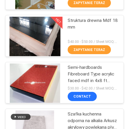
SKONTAKTUJ
ZAPYTANIE TERAZ
SIĘ
HOT
Struktura drewna Mdf 18
Z
20
mm
NAMI
Panele MDF o
$40.00 - $50.00 / Sheet MOQ:50 arkuszy / arkuszy
wysokim połysku
AKTUALNOŚCI
ZAPYTANIE TERAZ
Semi-hardboards
SPRAWY
Fibreboard Type acrylic
faced mdf in 4x8 ft
14
POPROSIĆ
19mm
$30.00 - $42.00 / Sheet MOQ:50 Sheet/Sheets
Teksturowane
O
CONTACT
WYCENĘ
panele MDF
Szafka kuchenna
odporna na alkalia Arkusz
SITEMAP
akrylowy powlekana płyta