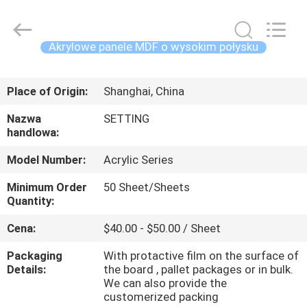
2026
Shanghai
Setting
Decorating
material
Akrylowe panele MDF o wysokim połysku
Co,.Ltd.
All
DOM
Rights
Reserved.
Place of Origin:
Shanghai, China
PRODUKTY
Nazwa
SETTING
handlowa:
O
Model Number:
Acrylic Series
NAS
Minimum Order
50 Sheet/Sheets
Quantity:
WYCIECZKA
Cena:
$40.00 - $50.00 / Sheet
PO
Packaging
With protactive film on the surface of
FABRYCE
Details:
the board , pallet packages or in bulk.
We can also provide the
customerized packing