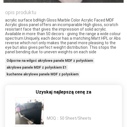
opis produktu
PRIVACY
acrylic surface bdHigh Gloss Marble Color Acrylic Faced MDF
POLICY
Acrylic gloss panel offers an incomparable High gloss, scratch
resistant face that gives the impression of solid acrylic.
Available in more than 50 decors - giving the range a wide colour
spectrum.Uniquely, each decor has a matching Matt HPL or Abs
reverse which not only makes the panel more pleasing to the
eye but also gives perfect weight distribution. This stops the
panel bending due to uneven weights on each side
Odporne na wilgoć akrylowe panele MDF z połyskiem
akrylowe panele MDF z połyskiem E1
kuchenne akrylowe panele MDF z połyskiem
Uzyskaj najlepszą cenę za
MOQ：
50 Sheet/Sheets