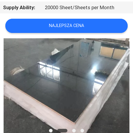
SKONTAKTUJ
Supply Ability:
20000 Sheet/Sheets per Month
SIĘ
Z
NAJLEPSZA CENA
NAMI
AKTUALNOŚCI
SPRAWY
POPROSIĆ
O
WYCENĘ
SITEMAP