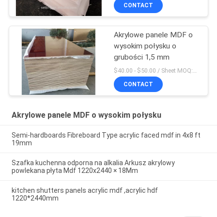
CONTACT
Akrylowe panele MDF o
wysokim połysku o
grubości 1,5 mm
$40.00 - $50.00 / Sheet MOQ:50 arkuszy / arkuszy
CONTACT
Akrylowe panele MDF o wysokim połysku
Semi-hardboards Fibreboard Type acrylic faced mdf in 4x8 ft
19mm
Szafka kuchenna odporna na alkalia Arkusz akrylowy
powlekana płyta Mdf 1220x2440 × 18Mm
kitchen shutters panels acrylic mdf ,acrylic hdf
1220*2440mm