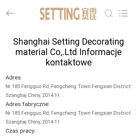
2026
Shanghai
Setting
Decorating
material
Co,.Ltd.
All
DOM
Rights
Reserved.
Shanghai Setting Decorating
PRODUKTY
material Co,.Ltd Informacje
kontaktowe
O
Adres:
NAS
Nr 185 Fengguo Rd, Fengcheng Town Fengxian District
Szanghaj Chiny, 2014 11
WYCIECZKA
Adres fabryczne:
PO
Nr 185 Fengguo Rd, Fengcheng Town Fengxian District
FABRYCE
Szanghaj Chiny, 2014 11
Czas pracy: