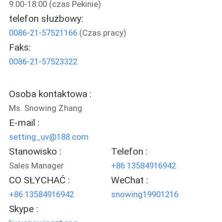
9:00-18:00 (czas Pekinie)
SKONTAKTUJ
telefon służbowy:
SIĘ
0086-21-57521166
(Czas pracy)
Z
Faks:
NAMI
0086-21-57523322
AKTUALNOŚCI
Osoba kontaktowa :
Ms. Snowing Zhang
SPRAWY
E-mail :
setting_uv@188.com
POPROSIĆ
Stanowisko :
Telefon :
Sales Manager
+86 13584916942
O
CO SŁYCHAĆ :
WeChat :
WYCENĘ
+86 13584916942
snowing19901216
Skype :
SITEMAP