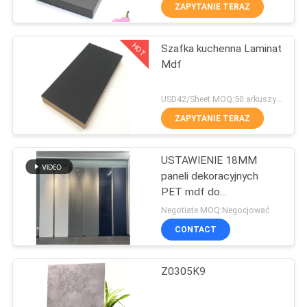
SKONTAKTUJ
ZAPYTANIE TERAZ
SIĘ
HOT
Szafka kuchenna Laminat
Z
20
Mdf
NAMI
Panele MDF o
USD42/Sheet MOQ:50 arkuszy / kolor .400 arkuszy / zamówienie
wysokim połysku
AKTUALNOŚCI
ZAPYTANIE TERAZ
USTAWIENIE 18MM
SPRAWY
paneli dekoracyjnych
PET mdf do
14
POPROSIĆ
projektowania mebli
Negotiate MOQ:Negocjować
Teksturowane
O
CONTACT
WYCENĘ
panele MDF
Z0305K9
SITEMAP