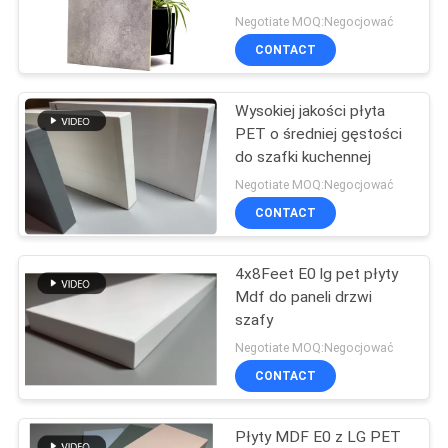
Negotiate MOQ:Negocjować
PRIVACY
CONTACT
10
POLICY
Lekka płyta
Wysokiej jakości płyta
PET o średniej gęstości
warstwowa
do szafki kuchennej
Negotiate MOQ:Negocjować
CONTACT
4x8Feet E0 lg pet płyty
6
Mdf do paneli drzwi
szafy
Płyta HPL
Negotiate MOQ:Negocjować
CONTACT
Płyty MDF E0 z LG PET