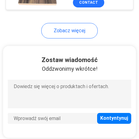
CONTACT
32
Panele MDF
laminowane
Zobacz więcej
matowe PET
Zostaw wiadomość
Oddzwonimy wkrótce!
4
Panele MDF
laminowane
metalem
szczotkowanym
PET