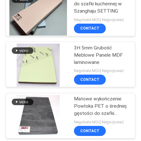
do szafki kuchennej w
Szanghaju SETTING
31
Negotiate MOQ:Negocjować
CONTACT
Płyta MDF UV
3H 5mm Grubość
Meblowe Panele MDF
laminowane
Negotiate MOQ:Negocjować
CONTACT
9
Płyty MDF z drewna
Matowe wykończenie
Powłoka PET o średniej
ziarnistego
gęstości do szafki
kuchennej
Negotiate MOQ:Negocjować
CONTACT