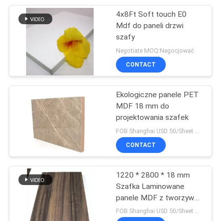
4x8Ft Soft touch E0
10
Mdf do paneli drzwi
Płyta MDF
szafy
Negotiate MOQ:Negocjować
laminowana PVC
CONTACT
Ekologiczne panele PET
MDF 18 mm do
projektowania szafek
11
FOB Shanghai USD 50/Sheet MOQ:50 szt./kolor, 400 szt./zamówienie
CONTACT
Panele ścienne MDF
1220 * 2800 * 18 mm
Szafka Laminowane
panele MDF z tworzywa
sztucznego Odporne na
FOB Shanghai USD 50/Sheet MOQ:50-399 arkuszy
wilgoć