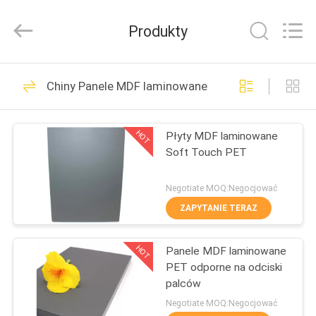
2026
Shanghai
Setting
Produkty
Decorating
material
Co,.Ltd.
All
DOM
Rights
142
Reserved.
Chiny Panele MDF laminowane PET
Akrylowe panele
PRODUKTY
MDF o wysokim
HOT
Płyty MDF laminowane
Soft Touch PET
połysku
O
NAS
Negotiate MOQ:Negocjować
ZAPYTANIE TERAZ
24
WYCIECZKA
Panele MDF
HOT
Panele MDF laminowane
PO
PET odporne na odciski
FABRYCE
laminowane PET
palców
Negotiate MOQ:Negocjować