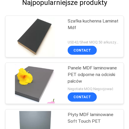
Najpopularniejsze produkty
Szafka kuchenna Laminat
Mdf
USD42/Sheet MOQ:50 arkuszy / kolor .400 arkuszy / zamówienie
CONTACT
Panele MDF laminowane
PET odporne na odciski
palców
Negotiate MOQ:Negocjować
CONTACT
Płyty MDF laminowane
Soft Touch PET