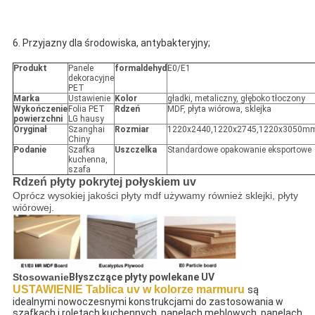
6. Przyjazny dla środowiska, antybakteryjny;
Produkt
Panele
formaldehyd
E0/E1
dekoracyjne
PET
Marka
Ustawienie
Kolor
gładki, metaliczny, głęboko tłoczony
Wykończenie
Folia PET
Rdzeń
MDF, płyta wiórowa, sklejka
powierzchni
LG hausy
Oryginał
Szanghai
Rozmiar
1220x2440,1220x2745,1220x3050m
Chiny
Podanie
Szafka
Uszczelka
Standardowe opakowanie eksportowe
kuchenna,
szafa
Rdzeń płyty pokrytej połyskiem uv
Oprócz wysokiej jakości płyty mdf używamy również sklejki, płyty
wiórowej.
Stosowanie
Błyszczące płyty powlekane UV
USTAWIENIE Tablica uv w kolorze marmuru
są 
idealnymi nowoczesnymi konstrukcjami do zastosowania w 
szafkach i roletach kuchennych, panelach meblowych, panelach 