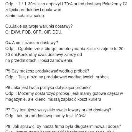
Odp .: T / T 30% jako depozyt i 70% przed dostawą.Pokażemy Ci
zdjęcia produktów i opakowań
zanim spłacisz saldo.
Q3.Jakie są twoje warunki dostawy?
O: EXW, FOB, CFR, CIF, DDU.
Q4.A co z czasem dostawy?
Odp .: Ogólnie rzecz biorąc, po otrzymaniu zaliczki zajmie to 20-
30 dni.Konkretny czas dostawy zależy od
na przedmiotach i ilości zamówienia.
P5.Czy możesz produkować według próbek?
Odp .: Tak, możemy produkować według twoich próbek
P6.Jaka jest twoja polityka dotycząca próbek?
Odp .: Możemy dostarczyć próbkę, jeśli mamy gotowe części w
magazynie, ale klienci muszą zapłacić koszt kuriera
P7.Czy testujesz wszystkie swoje towary przed dostawą?
Odp.: tak, przed dostawą mamy test 100%!
P8: Jak sprawić, by nasza firma była długoterminowa i dobra?