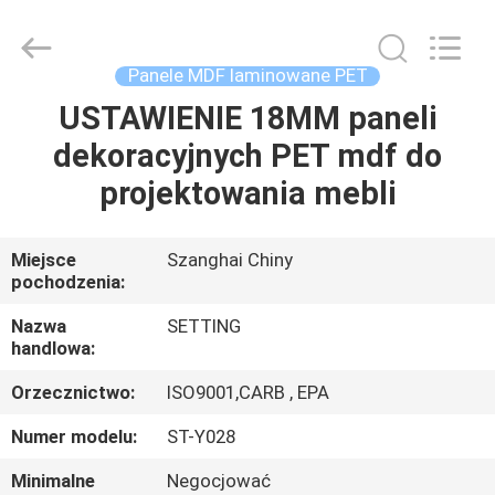
2026
Shanghai
Setting
Decorating
material
Panele MDF laminowane PET
Co,.Ltd.
All
USTAWIENIE 18MM paneli
DOM
Rights
Reserved.
dekoracyjnych PET mdf do
PRODUKTY
projektowania mebli
O
Miejsce
Szanghai Chiny
pochodzenia:
NAS
Nazwa
SETTING
handlowa:
WYCIECZKA
Orzecznictwo:
ISO9001,CARB , EPA
PO
FABRYCE
Numer modelu:
ST-Y028
Minimalne
Negocjować