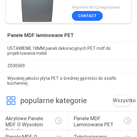
Negotiate MOQ:Negocjować
CONTACT
Panele MDF laminowane PET
USTAWIENIE 18MM paneli dekoracyjnych PET mdf do
projektowania mebli
Z0305K9
Wysokiej jakości płyta PET o średniej gęstości do szafki
kuchennej
popularne kategorie
Wszystko
Akrylowe Panele 
Panele MDF 
MDF O Wysokim 
Laminowane PET
Połysku
Panele MDF O 
Teksturowane 