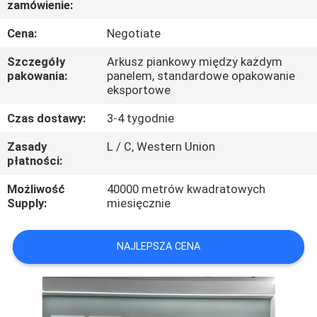
zamówienie:
SKONTAKTUJ
SIĘ
Cena:
Negotiate
Z
Szczegóły
Arkusz piankowy między każdym
pakowania:
panelem, standardowe opakowanie
NAMI
eksportowe
Czas dostawy:
3-4 tygodnie
AKTUALNOŚCI
Zasady
L / C, Western Union
płatności:
SPRAWY
Możliwość
40000 metrów kwadratowych
Supply:
miesięcznie
POPROSIĆ
O
NAJLEPSZA CENA
WYCENĘ
SITEMAP