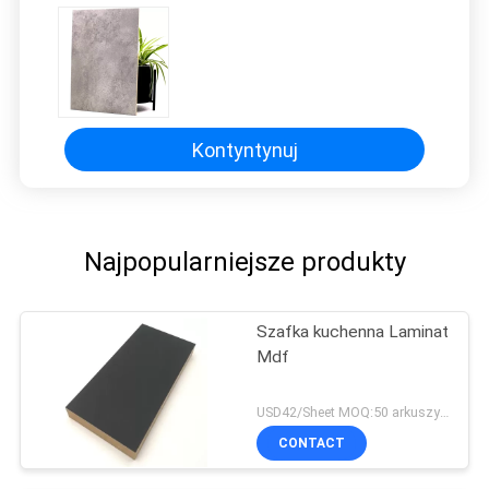
PRIVACY
POLICY
Kontyntynuj
Najpopularniejsze produkty
Szafka kuchenna Laminat
Mdf
USD42/Sheet MOQ:50 arkuszy / kolor .400 arkuszy / zamówienie
CONTACT