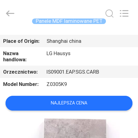
2026
Shanghai
Setting
Decorating
material
Panele MDF laminowane PET
Co,.Ltd.
All
DOM
Rights
Reserved.
Place of Origin:
Shanghai china
PRODUKTY
Nazwa
LG Hausys
handlowa:
O
Orzecznictwo:
IS09001.EAP.SGS.CARB
NAS
Model Number:
Z0305K9
WYCIECZKA
NAJLEPSZA CENA
PO
FABRYCE