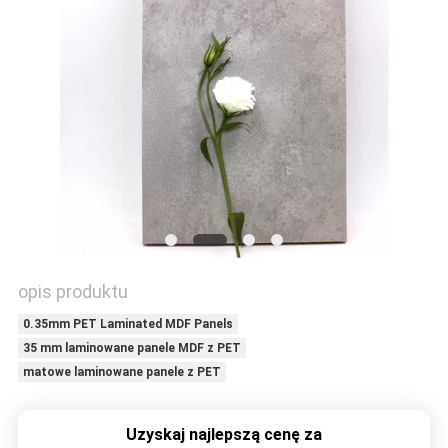
SKONTAKTUJ
SIĘ
Z
NAMI
AKTUALNOŚCI
SPRAWY
opis produktu
POPROSIĆ
0.35mm PET Laminated MDF Panels
O
35 mm laminowane panele MDF z PET
WYCENĘ
matowe laminowane panele z PET
SITEMAP
Uzyskaj najlepszą cenę za