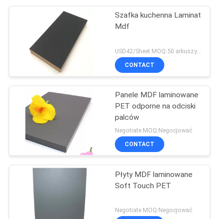
Szafka kuchenna Laminat
Mdf
USD42/Sheet MOQ:50 arkuszy / kolor .400 arkuszy / zamówienie
CONTACT
Panele MDF laminowane
PET odporne na odciski
palców
Negotiate MOQ:Negocjować
CONTACT
Płyty MDF laminowane
Soft Touch PET
Negotiate MOQ:Negocjować