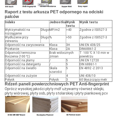
Raport z testu arkusza PET odpornego na odciski
palców
Indeks
Jednostka
Wynik
Wynik testu
testu
Wytrzymałość na
Długo
MP/m2
>40
Zgodnie z IS0527-3
rozciąganie
Wydłużenie przy
Długo
%
>50
Zgodnie z IS0527-3
zerwaniu
Odporność na zarysowania
Klasa
3H
UNI EN 438/25
Przetarcie
Klasa
2A
DIN68861-2
Odporność termiczna
Brak widocznych
T: 100 ℃ X 10 min w
tłoczenia (100 ℃)
zmian
powietrzu
Odporność na plamy
/
5
UNI EN 12720
Odporność na detergenty
/
5
DIN 68861-1
Odporność na światło
Skala
5
EN 4892 -2 2013
szarości
Odporność na zużycie
/
4
UNI 438/10
Połysk
Połysk
3
60 błyszczący metr
Rdzeń paneli powierzchniowych PET Anti-fingerprint
Oprócz wysokiej jakości płyty mdf używamy również sklejki,
płyty wiórowej, płyty osb, płyty stolarskiej i płyty piankowej pcv