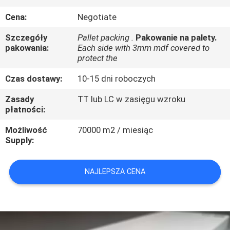
SKONTAKTUJ
Cena:
Negotiate
SIĘ
Szczegóły
Pallet packing .
Pakowanie na palety.
Z
pakowania:
Each side with 3mm mdf covered to
NAMI
protect the
Czas dostawy:
10-15 dni roboczych
AKTUALNOŚCI
Zasady
TT lub LC w zasięgu wzroku
płatności:
SPRAWY
Możliwość
70000 m2 / miesiąc
Supply:
POPROSIĆ
NAJLEPSZA CENA
O
WYCENĘ
SITEMAP