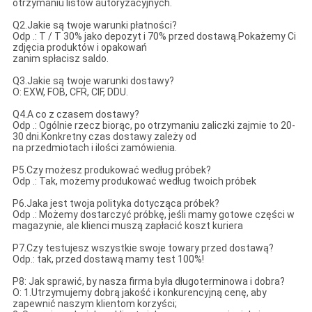
otrzymaniu listów autoryzacyjnych.
Q2.Jakie są twoje warunki płatności?
Odp .: T / T 30% jako depozyt i 70% przed dostawą.Pokażemy Ci
zdjęcia produktów i opakowań
zanim spłacisz saldo.
Q3.Jakie są twoje warunki dostawy?
O: EXW, FOB, CFR, CIF, DDU.
Q4.A co z czasem dostawy?
Odp .: Ogólnie rzecz biorąc, po otrzymaniu zaliczki zajmie to 20-
30 dni.Konkretny czas dostawy zależy od
na przedmiotach i ilości zamówienia.
P5.Czy możesz produkować według próbek?
Odp .: Tak, możemy produkować według twoich próbek
P6.Jaka jest twoja polityka dotycząca próbek?
Odp .: Możemy dostarczyć próbkę, jeśli mamy gotowe części w
magazynie, ale klienci muszą zapłacić koszt kuriera
P7.Czy testujesz wszystkie swoje towary przed dostawą?
Odp.: tak, przed dostawą mamy test 100%!
P8: Jak sprawić, by nasza firma była długoterminowa i dobra?
O: 1.Utrzymujemy dobrą jakość i konkurencyjną cenę, aby
zapewnić naszym klientom korzyści;