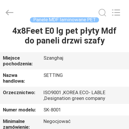
2026
Shanghai
Setting
Decorating
material
Panele MDF laminowane PET
Co,.Ltd.
All
4x8Feet E0 lg pet płyty Mdf
DOM
Rights
Reserved.
do paneli drzwi szafy
PRODUKTY
Miejsce
Szanghaj
pochodzenia:
O
NAS
Nazwa
SETTING
handlowa:
Orzecznictwo:
ISO9001 ,KOREA ECO- LABLE
WYCIECZKA
,Designation green company
PO
Numer modelu:
SK-8001
FABRYCE
Minimalne
Negocjować
zamówienie: