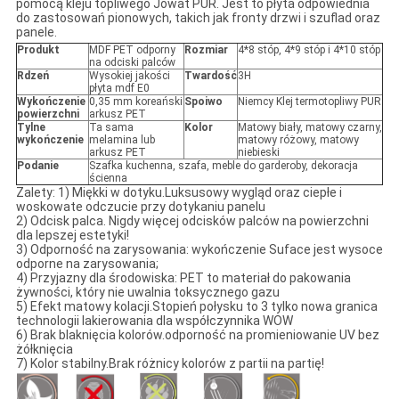
pomocą kleju topliwego Jowat PUR. Jest to płyta odpowiednia
do zastosowań pionowych, takich jak fronty drzwi i szuflad oraz
panele.
Produkt
MDF PET odporny
Rozmiar
4*8 stóp, 4*9 stóp i 4*10 stóp
na odciski palców
Rdzeń
Wysokiej jakości
Twardość
3H
płyta mdf E0
Wykończenie
0,35 mm koreański
Spoiwo
Niemcy Klej termotopliwy PUR
powierzchni
arkusz PET
Tylne
Ta sama
Kolor
Matowy biały, matowy czarny,
wykończenie
melamina lub
matowy różowy, matowy
arkusz PET
niebieski
Podanie
Szafka kuchenna, szafa, meble do garderoby, dekoracja
ścienna
Zalety: 1) Miękki w dotyku.Luksusowy wygląd oraz ciepłe i
woskowate odczucie przy dotykaniu panelu
2) Odcisk palca. Nigdy więcej odcisków palców na powierzchni
dla lepszej estetyki!
3) Odporność na zarysowania: wykończenie Suface jest wysoce
odporne na zarysowania;
4) Przyjazny dla środowiska: PET to materiał do pakowania
żywności, który nie uwalnia toksycznego gazu
5) Efekt matowy kolacji.Stopień połysku to 3 tylko nowa granica
technologii lakierowania dla współczynnika WOW
6) Brak blaknięcia kolorów.odporność na promieniowanie UV bez
żółknięcia
7) Kolor stabilny.Brak różnicy kolorów z partii na partię!