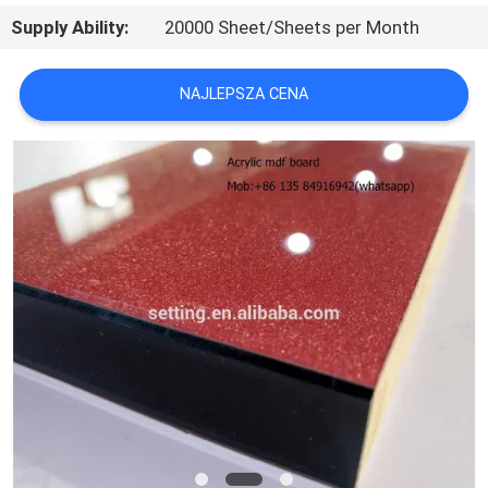
SKONTAKTUJ
Supply Ability:
20000 Sheet/Sheets per Month
SIĘ
Z
NAJLEPSZA CENA
NAMI
AKTUALNOŚCI
SPRAWY
POPROSIĆ
O
WYCENĘ
SITEMAP