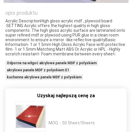
opis produktu
PRIVACY
Acrylic DescriptionHigh gloss acrylic mdf , plywood board
POLICY
.SETTING Acrylic offers the highest quality in high gloss
components .The high gloss acrylic surface are laminated onto
super refined mdf or plywood using PUR glue in a clean room
environment to ensure a mirror -like reflective qualityBasic
Information- 1 or 1.5mm High Gloss Acrylic Face with protective
film- 1 or 1.5mm Matching Matt ABS Or Acrylic or HPL - Highly
scratch resistant- Foam membrane between every sheet-
Odporne na wilgoć akrylowe panele MDF z połyskiem
akrylowe panele MDF z połyskiem E1
kuchenne akrylowe panele MDF z połyskiem
Uzyskaj najlepszą cenę za
MOQ：
50 Sheet/Sheets