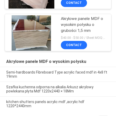
CONTACT
Akrylowe panele MDF o
wysokim połysku o
grubości 1,5 mm
$40.00 - $50.00 / Sheet MOQ:50 arkuszy / arkuszy
CONTACT
Akrylowe panele MDF o wysokim połysku
Semi-hardboards Fibreboard Type acrylic faced mdf in 4x8 ft
19mm
Szafka kuchenna odporna na alkalia Arkusz akrylowy
powlekana płyta Mdf 1220x2440 × 18Mm
kitchen shutters panels acrylic mdf ,acrylic hdf
1220*2440mm