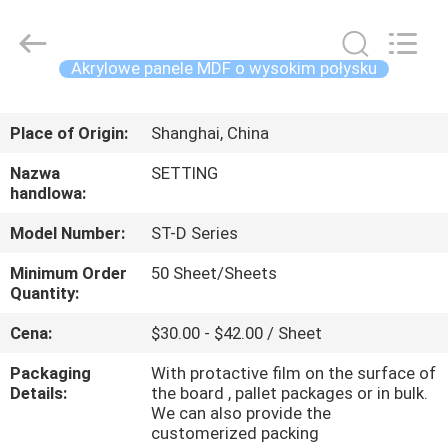
2026
Shanghai
Setting
Decorating
material
Akrylowe panele MDF o wysokim połysku
Co,.Ltd.
All
DOM
Rights
Reserved.
Place of Origin:
Shanghai, China
PRODUKTY
Nazwa
SETTING
handlowa:
O
Model Number:
ST-D Series
NAS
Minimum Order
50 Sheet/Sheets
Quantity:
WYCIECZKA
Cena:
$30.00 - $42.00 / Sheet
PO
Packaging
With protactive film on the surface of
FABRYCE
Details:
the board , pallet packages or in bulk.
We can also provide the
customerized packing