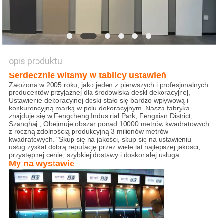
PRIVACY
POLICY
opis produktu
Serdecznie witamy w tablicy ustawień
Założona w 2005 roku, jako jeden z pierwszych i profesjonalnych
producentów przyjaznej dla środowiska deski dekoracyjnej,
Ustawienie dekoracyjnej deski stało się bardzo wpływową i
konkurencyjną marką w polu dekoracyjnym. Nasza fabryka
znajduje się w Fengcheng Industrial Park, Fengxian District,
Szanghaj , Obejmuje obszar ponad 10000 metrów kwadratowych
z roczną zdolnością produkcyjną 3 milionów metrów
kwadratowych. "Skup się na jakości, skup się na ustawieniu
usług zyskał dobrą reputację przez wiele lat najlepszej jakości,
przystępnej cenie, szybkiej dostawy i doskonałej usługa.
My na wystawie