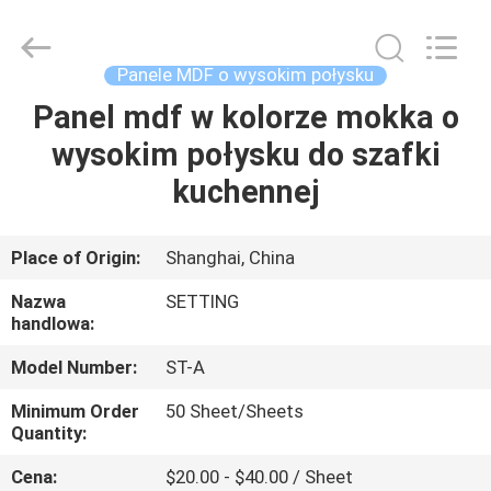
2026
Shanghai
Setting
Decorating
material
Panele MDF o wysokim połysku
Co,.Ltd.
All
Panel mdf w kolorze mokka o
DOM
Rights
Reserved.
wysokim połysku do szafki
PRODUKTY
kuchennej
O
Place of Origin:
Shanghai, China
NAS
Nazwa
SETTING
handlowa:
WYCIECZKA
Model Number:
ST-A
PO
Minimum Order
50 Sheet/Sheets
FABRYCE
Quantity:
Cena:
$20.00 - $40.00 / Sheet