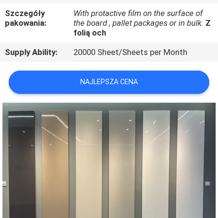
SKONTAKTUJ
Szczegóły
With protactive film on the surface of
SIĘ
pakowania:
the board , pallet packages or in bulk.
Z
folią och
Z
Supply Ability:
20000 Sheet/Sheets per Month
NAMI
NAJLEPSZA CENA
AKTUALNOŚCI
SPRAWY
POPROSIĆ
O
WYCENĘ
SITEMAP