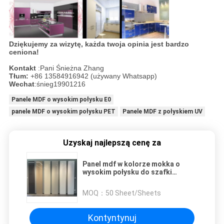
Dziękujemy za wizytę, każda twoja opinia jest bardzo
ceniona!
Kontakt
:Pani Śnieżna Zhang
Tłum:
+86 13584916942 (używany Whatsapp)
Wechat
:śnieg19901216
Panele MDF o wysokim połysku E0
panele MDF o wysokim połysku PET
Panele MDF z połyskiem UV
Uzyskaj najlepszą cenę za
Panel mdf w kolorze mokka o
wysokim połysku do szafki
kuchennej
MOQ：
50 Sheet/Sheets
Kontyntynuj