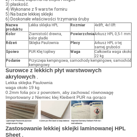
3) płaskość.
4) Wykonane z 9 warstw forniru
5) Na bazie lekkiej sklejki
6) Doskonałe właściwości trzymania śruby
Nazwa
Lekka sklejka HPL
Rozmiar
4x8ft, 4x10ft
produktu
Kolor
Ziarnistość drewna,
Powierzchnia
Arkusz HPL 0,5-1 mm
kolor gładki
Rdzeń
Sklejka Paulownia
Plecy
Arkusz HPL o tej
samej grubości
Spoiwo
PUR Klej topliwy
Waga
Całkowita waga około
22 kg
Podanie
Przyczepa kempingowa, samochody kempingowe, samochód
kempingowy
Surowce z lekkich płyt warstwowych
akrylowych
.
Lekka sklejka Paulownia
waga około 19 kg
0.2mm folia pcv z powrotem, aby zachować równowagę
Importowany z Niemiec klej Kleiberit PUR na gorąco
Zastosowanie lekkiej sklejki laminowanej HPL
Sheet
.