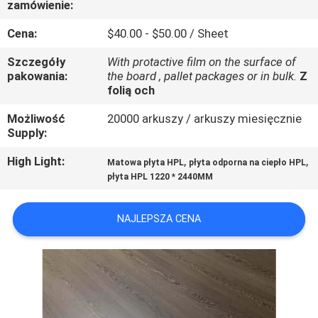
zamówienie:
SKONTAKTUJ
SIĘ
Cena:
$40.00 - $50.00 / Sheet
Z
Szczegóły
With protactive film on the surface of
pakowania:
the board , pallet packages or in bulk.
Z
NAMI
folią och
Możliwość
20000 arkuszy / arkuszy miesięcznie
AKTUALNOŚCI
Supply:
High Light:
,
,
Matowa płyta HPL
płyta odporna na ciepło HPL
SPRAWY
płyta HPL 1220 * 2440MM
POPROSIĆ
NAJLEPSZA CENA
O
WYCENĘ
SITEMAP