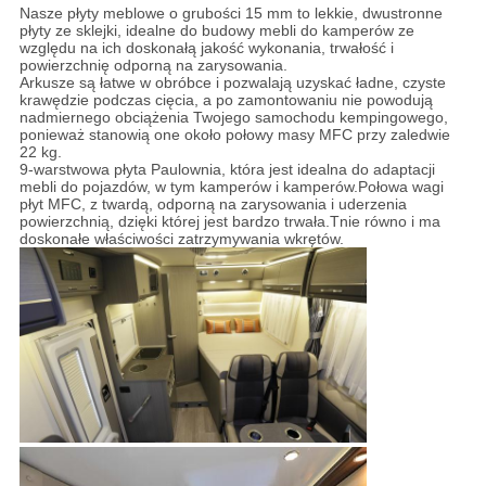
Nasze płyty meblowe o grubości 15 mm to lekkie, dwustronne
płyty ze sklejki, idealne do budowy mebli do kamperów ze
względu na ich doskonałą jakość wykonania, trwałość i
powierzchnię odporną na zarysowania.
Arkusze są łatwe w obróbce i pozwalają uzyskać ładne, czyste
krawędzie podczas cięcia, a po zamontowaniu nie powodują
nadmiernego obciążenia Twojego samochodu kempingowego,
ponieważ stanowią one około połowy masy MFC przy zaledwie
22 kg.
9-warstwowa płyta Paulownia, która jest idealna do adaptacji
mebli do pojazdów, w tym kamperów i kamperów.Połowa wagi
płyt MFC, z twardą, odporną na zarysowania i uderzenia
powierzchnią, dzięki której jest bardzo trwała.Tnie równo i ma
doskonałe właściwości zatrzymywania wkrętów.