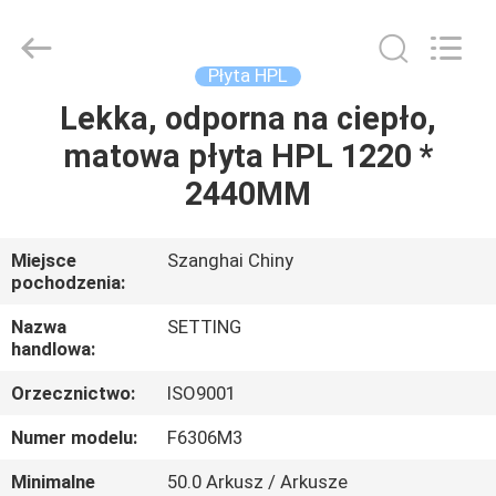
2026
Shanghai
Setting
Decorating
material
Płyta HPL
Co,.Ltd.
All
Lekka, odporna na ciepło,
DOM
Rights
Reserved.
matowa płyta HPL 1220 *
PRODUKTY
2440MM
O
Miejsce
Szanghai Chiny
pochodzenia:
NAS
Nazwa
SETTING
handlowa:
WYCIECZKA
Orzecznictwo:
ISO9001
PO
FABRYCE
Numer modelu:
F6306M3
Minimalne
50.0 Arkusz / Arkusze