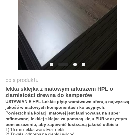
PRIVACY
POLICY
opis produktu
lekka sklejka z matowym arkuszem HPL o
ziarnistości drewna do kamperów
USTAWIANIE HPL Lekkie płyty warstwowe oferują najwyższą
jakość w matowych komponentach kolacyjnych.
Powierzchnia kolacji matowej jest laminowana na super
rafinowanej lekkiej sklejce za pomocą kleju PUR w czystym
pomieszczeniu, aby zapewnić lustrzaną jakość odbicia
1) 15 mm lekka warstwa mebli
2) Trwała, odporna na ciepło i wilgoć